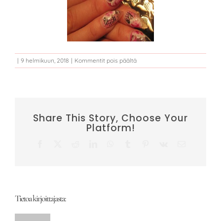
Yhteystiedot
VARAA AIKA
artikkelissa
|
9 helmikuun, 2018
|
Kommentit pois päältä
Kuvagalleria
Share This Story, Choose Your
Platform!
Facebook
X
Reddit
LinkedIn
WhatsApp
Tumblr
Pinterest
Vk
Sähköposti
Tietoa kirjoittajasta: