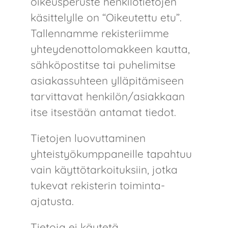
oikeusperuste henkilötietojen
käsittelylle on “Oikeutettu etu”. ​
Tallennamme rekisteriimme
yhteydenottolomakkeen kautta,
sähköpostitse tai puhelimitse
asiakassuhteen ylläpitämiseen
tarvittavat henkilön/asiakkaan
itse itsestään antamat tiedot.
Tietojen luovuttaminen
yhteistyökumppaneille tapahtuu
vain käyttötarkoituksiin, jotka
tukevat rekisterin toiminta-
ajatusta.
Tietoja ei käytetä