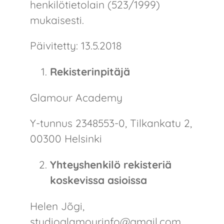
henkilötietolain (523/1999)
mukaisesti.
Yhteystiedot
Päivitetty: 13.5.2018
VARAA AIKA
Rekisterinpitäjä
Glamour Academy
Y-tunnus 2348553-0, Tilkankatu 2,
00300 Helsinki
Yhteyshenkilö rekisteriä
koskevissa asioissa
Helen Jõgi,
studioglamourinfo@gmail.com