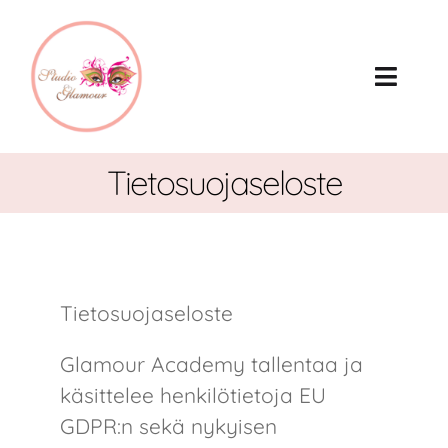
Skip
to
content
Toggl
Naviga
Palvelut
Tietosuojaseloste
Hinnasto
Studio Glamour
Tietosuojaseloste
Koulutukset
Glamour Academy tallentaa ja
Lahjakortit
käsittelee henkilötietoja EU
GDPR:n sekä nykyisen
Töihin meille