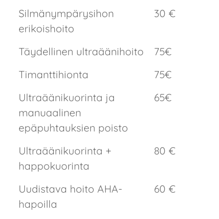
Silmänympärysihon
30 €
erikoishoito
Täydellinen ultraäänihoito
75€
Timanttihionta
75€
Ultraäänikuorinta ja
65€
manuaalinen
epäpuhtauksien poisto
Ultraäänikuorinta +
80 €
happokuorinta
Uudistava hoito AHA-
60 €
hapoilla