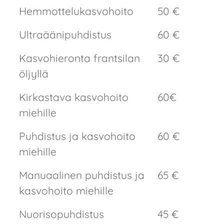
Hemmottelukasvohoito
50 €
Yhteystiedot
Ultraäänipuhdistus
60 €
VARAA AIKA
Kasvohieronta frantsilan
30 €
öljyllä
Kirkastava kasvohoito
60€
miehille
Puhdistus ja kasvohoito
60 €
miehille
Manuaalinen puhdistus ja
65 €
kasvohoito miehille
Nuorisopuhdistus
45 €