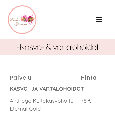
Skip
to
content
Toggl
Naviga
Palvelut
-Kasvo- & vartalohoidot
Hinnasto
Studio Glamour
Palvelu
Hinta
Koulutukset
KASVO- JA VARTALOHOIDOT
Lahjakortit
Anti-­age Kultakasvohoito
78 €
Eternal Gold
Töihin meille