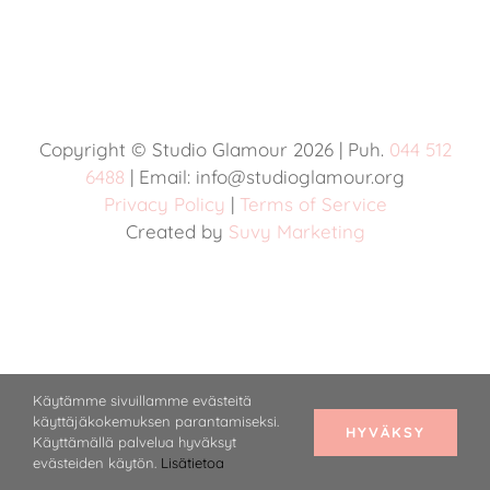
Yhteystiedot
VARAA AIKA
Copyright © Studio Glamour
2026 | Puh.
044 512
6488
| Email: info@studioglamour.org
Privacy Policy
|
Terms of Service
Created by
Suvy Marketing
Käytämme sivuillamme evästeitä
käyttäjäkokemuksen parantamiseksi.
HYVÄKSY
Käyttämällä palvelua hyväksyt
evästeiden käytön.
Lisätietoa