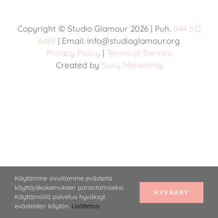
Yhteystiedot
Copyright © Studio Glamour
2026 | Puh.
044 512
6488
| Email: info@studioglamour.org
VARAA AIKA
Privacy Policy
|
Terms of Service
Created by
Suvy Marketing
Käytämme sivuillamme evästeitä
käyttäjäkokemuksen parantamiseksi.
HYVÄKSY
Käyttämällä palvelua hyväksyt
evästeiden käytön.
Lisätietoa